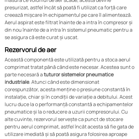
măsură ce volumul de aer scade, acesta devine
presurizat, astfel încât să poată fi utilizat ca forță care
creează mișcare în echipamentul pe care îl alimentează.
Aerul aspirat este filtrat înainte de a intra în compresor și
din nou înainte de a intra în sistemul pneumatic pentru a
se asigura că este curat și uscat.
Rezervorul de aer
Această componentă este utilizată pentru a stoca aerul
comprimat tratat până când este necesar. Acestea sunt o
parte necesară a
tuturor sistemelor pneumatice
industriale
. Atunci când este dimensionat
corespunzător, acesta menține o presiune constantă în
instalație, chiar și în condiții de variație a debitului. Acest
lucru duce la o performanță constantă a echipamentelor
pneumatice și la o reducere a uzurii compresorului. Cu
alte cuvinte, rezervorul servește ca punct de stocare
pentru aerul comprimat, astfel încât acesta să fie gata de
utilizare imediată și să poată asigura folosirea aproape