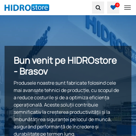
0
To
Bun venit pe HIDROstore
- Brasov
Produsele noastre sunt fabricate folosind cele
mai avansate tehnici de producție, cu scopul de
a reduce costurile și de a optimiza eficiența
operațională. Aceste soluții contribuie
semnificativ la creșterea productivității și la
îmbunătățirea siguranței pe locul de muncă,
asigurând performanță de încredere și
durabilitate pe termen lung.