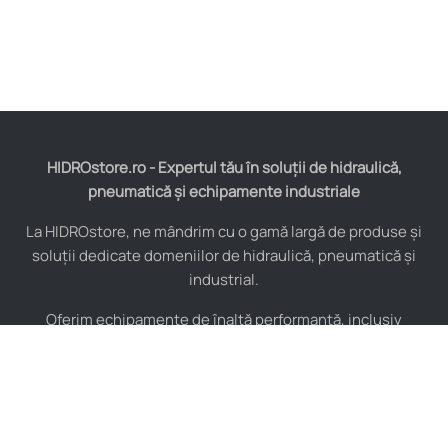
HIDROstore.ro - Expertul tău în soluții de hidraulică,
pneumatică și echipamente industriale
La HIDROstore, ne mândrim cu o gamă largă de produse și
soluții dedicate domeniilor de hidraulică, pneumatică și
industrial.
Oferim echipamente de înaltă performanță, inclusiv
furtunuri hidraulice, pompe hidraulice, cilindri, valve,
compresoare și multe altele, toate de la producători de
renume mondial.
De asemenea, asigurăm consultanță tehnică specializată și