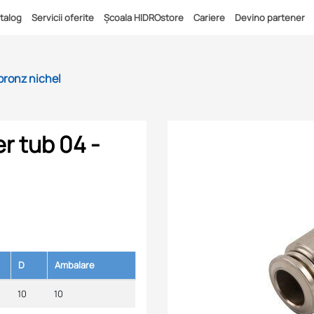
talog
Servicii oferite
Școala HIDROstore
Cariere
Devino partener
bronz nichel
r tub 04 -
D
Ambalare
10
10