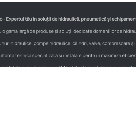
 - Expertul tău în soluții de hidraulică, pneumatică și echipamen
o gamă largă de produse și soluții dedicate domeniilor de hidraul
nuri hidraulice, pompe hidraulice, cilindri, valve, compresoare și
anță tehnică specializată și instalare pentru a maximiza eficienț
astră de experți este pregătită să îți ofere soluții personalizate
Pneumatică
Noutăți
Cuple rapide
HIDROstore Pitești – soluții
pentru aplicațiile tale
Supape de sens
tehnice
Fitinguri
Macara de atelier tip girafă –