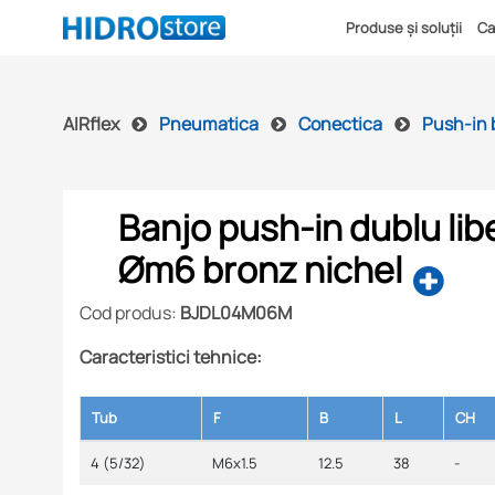
Produse și soluții
Ca
AIRflex
Pneumatica
Conectica
Push-in 
Banjo push-in dublu libe
Øm6 bronz nichel
Cod produs:
BJDL04M06M
Caracteristici tehnice:
Tub
F
B
L
CH
4 (5/32)
M6x1.5
12.5
38
-