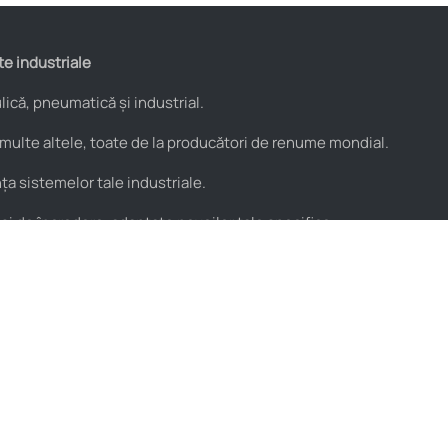
te industriale
ică, pneumatică și industrial.
 multe altele, toate de la producători de renume mondial.
a sistemelor tale industriale.
 și de încredere, adaptate nevoilor tale specifice.
Utile
Parteneri
Blog
PROflex
Resurse video
PROservice
Termeni și condiții
Stera