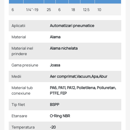
6
1/4''-19
25
6
18
12.5
10
Aplicatii
Automatizari pneumatice
Material
Alama
Material inel
Alama nichelata
prindere
Gama presiune
Joasa
Medii
Aer comprimat,Vacuum,Apa,Abur
Material tub
PA6, PA11, PA12, Polietilena, Poliuretan,
conexiune
PTFE, FEP
Tip filet
BSPP
Etansare
O-Ring NBR
Temperatura
-20