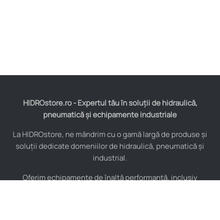
HIDROstore.ro - Expertul tău în soluții de hidraulică,
pneumatică și echipamente industriale
La HIDROstore, ne mândrim cu o gamă largă de produse și
soluții dedicate domeniilor de hidraulică, pneumatică și
industrial.
Oferim echipamente de înaltă performanță, inclusiv
furtunuri hidraulice, pompe hidraulice, cilindri, valve,
compresoare și multe altele, toate de la producători de
renume mondial.