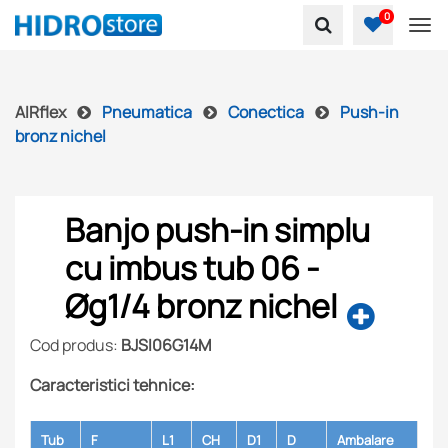
0
To
AIRflex
Pneumatica
Conectica
Push-in
bronz nichel
Banjo push-in simplu
cu imbus tub 06 -
Øg1/4 bronz nichel
Cod produs:
BJSI06G14M
Caracteristici tehnice:
Tub
F
L1
CH
D1
D
Ambalare