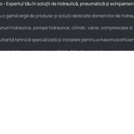
 - Expertul tău în soluții de hidraulică, pneumatică și echipamen
o gamă largă de produse și soluții dedicate domeniilor de hidraul
nuri hidraulice, pompe hidraulice, cilindri, valve, compresoare și
anță tehnică specializată și instalare pentru a maximiza eficienț
astră de experți este pregătită să îți ofere soluții personalizate
Pneumatică
Noutăți
Cuple rapide
HIDROstore Pitești – soluții
pentru aplicațiile tale
Supape de sens
tehnice
Fitinguri
Macara de atelier tip girafă –
Conectică pneumatică
pentru ridicarea și
manipularea sarcinilor grele
Filtre pneumatice