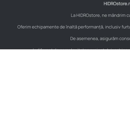
HIDROstore.ro
La HIDROstore, ne mândrim cu 
Oferim echipamente de înaltă performanță, inclusiv furtu
De asemenea, asigurăm consult
Indiferent de complexitatea proiectului, echipa no
Contact
Hidraulică
B-dul Aurel Vlaicu Nr.
Furtunuri hidraulice
125, Constanța,
Cuple hidraulice
România, Cod Postal
900154
Valve și elemente de
control hidraulic
+40 751 151 217
Armături hidraulice