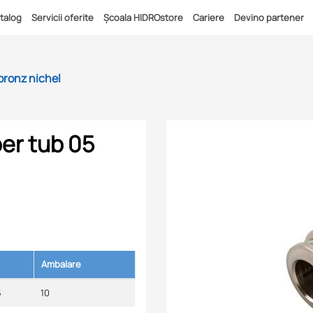
talog
Servicii oferite
Școala HIDROstore
Cariere
Devino partener
bronz nichel
ber tub 05
Ambalare
5
10