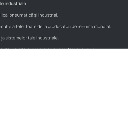
te industriale
ică, pneumatică și industrial.
 multe altele, toate de la producători de renume mondial.
a sistemelor tale industriale.
 și de încredere, adaptate nevoilor tale specifice.
Utile
Parteneri
Blog
PROflex
Resurse video
PROservice
Termeni și condiții
Stera
Politica de condifențialitate
Ne găsești pe
Hartă locații HIDROstore