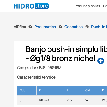
Produse și soluții
Ca
AIRflex
Pneumatica
Conectica
Push-in 
Banjo push-in simplu li
- Øg1/8 bronz nichel
Cod produs:
BJSL05G18M
Caracteristici tehnice:
Tub
F
L
CH
D
5
1/8''-28
21.5
14
12.