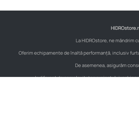
HIDROstore.ro
La HIDROstore, ne mândrim cu 
Oferim echipamente de înaltă performanță, inclusiv furtu
De asemenea, asigurăm consult
Indiferent de complexitatea proiectului, echipa no
Contact
Hidraulică
B-dul Aurel Vlaicu Nr.
Furtunuri hidraulice
125, Constanța,
Cuple hidraulice
România, Cod Postal