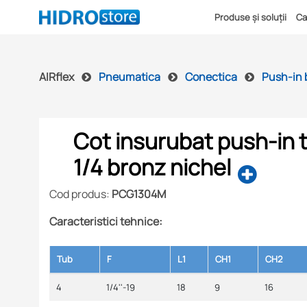
Produse și soluții
Ca
AIRflex
Pneumatica
Conectica
Push-in 
Cot insurubat push-in t
1/4 bronz nichel
Cod produs:
PCG1304M
Caracteristici tehnice:
Tub
F
L1
CH1
CH2
4
1/4''-19
18
9
16