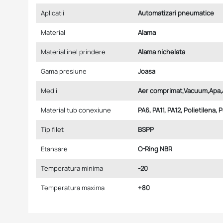
Aplicatii
Automatizari pneumatice
Material
Alama
Material inel prindere
Alama nichelata
Gama presiune
Joasa
Medii
Aer comprimat,Vacuum,Apa,
Material tub conexiune
PA6, PA11, PA12, Polietilena, 
Tip filet
BSPP
Etansare
O-Ring NBR
Temperatura minima
-20
Temperatura maxima
+80