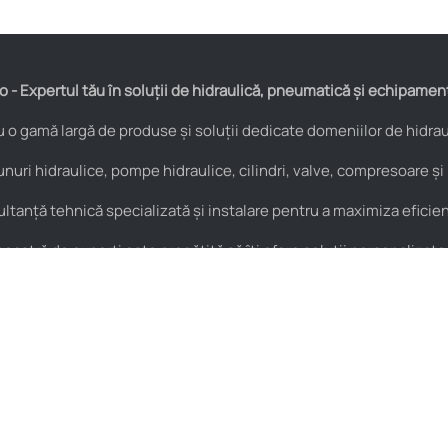
 - Expertul tău în soluții de hidraulică, pneumatică și echipamen
o gamă largă de produse și soluții dedicate domeniilor de hidraul
nuri hidraulice, pompe hidraulice, cilindri, valve, compresoare și
anță tehnică specializată și instalare pentru a maximiza eficienț
astră de experți este pregătită să îți ofere soluții personalizate
Pneumatică
Noutăți
Cuple rapide
HIDROstore Pitești – soluții
pentru aplicațiile tale
Supape de sens
tehnice