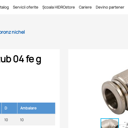
talog
Servicii oferite
Școala HIDROstore
Cariere
Devino partener
bronz nichel
ub 04 fe g
D
Ambalare
10
10