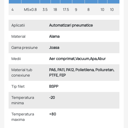
4
M5x0.8
3.5
18
17.5
9
8
10
10
Aplicatii
Automatizari pneumatice
Material
Alama
Gama presiune
Joasa
Medii
Aer comprimat,Vacuum,Apa,Abur
Material tub
PA6, PA11, PA12, Polietilena, Poliuretan,
conexiune
PTFE, FEP
Tip filet
BSPP
Temperatura
-20
minima
Temperatura
+80
maxima