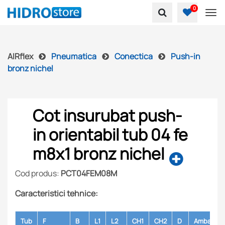
0
To
AIRflex
Pneumatica
Conectica
Push-in
bronz nichel
Cot insurubat push-
in orientabil tub 04 fe
m8x1 bronz nichel
Cod produs:
PCT04FEM08M
Caracteristici tehnice:
Tub
F
B
L1
L2
CH1
CH2
D
Ambalare