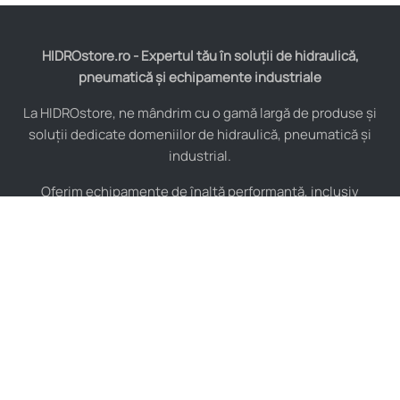
HIDROstore.ro - Expertul tău în soluții de hidraulică,
pneumatică și echipamente industriale
La HIDROstore, ne mândrim cu o gamă largă de produse și
soluții dedicate domeniilor de hidraulică, pneumatică și
industrial.
Oferim echipamente de înaltă performanță, inclusiv
furtunuri hidraulice, pompe hidraulice, cilindri, valve,
compresoare și multe altele, toate de la producători de
renume mondial.
De asemenea, asigurăm consultanță tehnică specializată și
instalare pentru a maximiza eficiența sistemelor tale
industriale.
Indiferent de complexitatea proiectului, echipa noastră de
experți este pregătită să îți ofere soluții personalizate și de