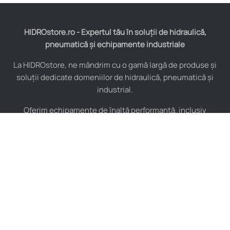
HIDROstore.ro - Expertul tău în soluții de hidraulică,
pneumatică și echipamente industriale
La HIDROstore, ne mândrim cu o gamă largă de produse și
soluții dedicate domeniilor de hidraulică, pneumatică și
industrial.
Oferim echipamente de înaltă performanță, inclusiv
furtunuri hidraulice, pompe hidraulice, cilindri, valve,
compresoare și multe altele, toate de la producători de
renume mondial.
De asemenea, asigurăm consultanță tehnică specializată și
instalare pentru a maximiza eficiența sistemelor tale
industriale.
Indiferent de complexitatea proiectului, echipa noastră de
experți este pregătită să îți ofere soluții personalizate și de