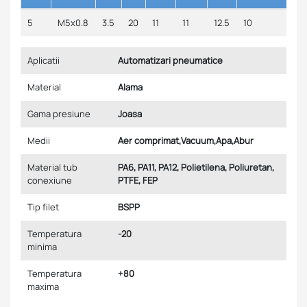
5
M5x0.8
3.5
20
11
11
12.5
10
Aplicatii
Automatizari pneumatice
Material
Alama
Gama presiune
Joasa
Medii
Aer comprimat,Vacuum,Apa,Abur
Material tub
PA6, PA11, PA12, Polietilena, Poliuretan,
conexiune
PTFE, FEP
Tip filet
BSPP
Temperatura
-20
minima
Temperatura
+80
maxima