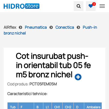
0
To
AIRflex
Pneumatica
Conectica
Push-in
bronz nichel
Cot insurubat push-
in orientabil tub 05 fe
m5 bronz nichel
Cod produs:
PCT05FEM05M
Caracteristici tehnice:
Tub
F
B
L1
CH1
CH2
D
Ambalare