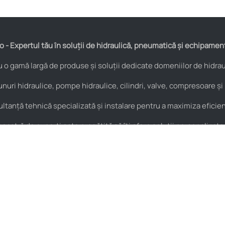
 - Expertul tău în soluții de hidraulică, pneumatică și echipamen
o gamă largă de produse și soluții dedicate domeniilor de hidraul
nuri hidraulice, pompe hidraulice, cilindri, valve, compresoare și
anță tehnică specializată și instalare pentru a maximiza eficienț
astră de experți este pregătită să îți ofere soluții personalizate
Pneumatică
Noutăți
Cuple rapide
HIDROstore Pitești – soluții
pentru aplicațiile tale
Supape de sens
tehnice