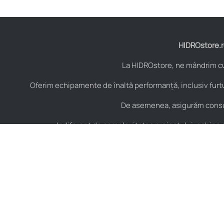
HIDROstore.ro
La HIDROstore, ne mândrim cu 
Oferim echipamente de înaltă performanță, inclusiv furtu
De asemenea, asigurăm consult
Indiferent de complexitatea proiectului, echipa no
Contact
Hidraulică
B-dul Aurel Vlaicu Nr.
Furtunuri hidraulice
125, Constanța,
Cuple hidraulice
România, Cod Postal