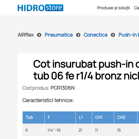
Produse și soluții
Ca
AIRflex
Pneumatica
Conectica
Push-in 
Cot insurubat push-in o
tub 06 fe r1/4 bronz nic
Cod produs:
PCR1306N
Caracteristici tehnice:
Tub
F
L1
CH1
CH2
6
1/4''-19
21
11
15