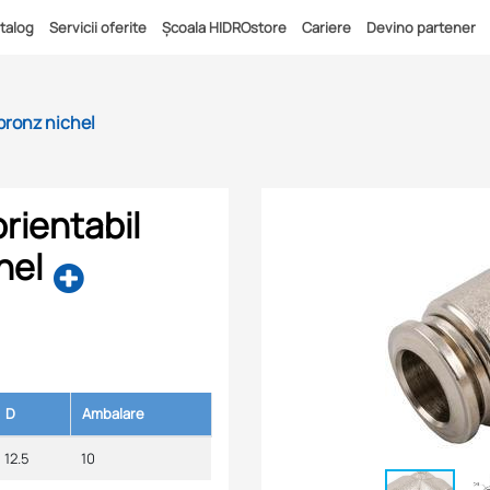
talog
Servicii oferite
Școala HIDROstore
Cariere
Devino partener
bronz nichel
rientabil
hel
D
Ambalare
12.5
10