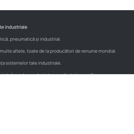
te industriale
ică, pneumatică și industrial.
 multe altele, toate de la producători de renume mondial.
a sistemelor tale industriale.
 și de încredere, adaptate nevoilor tale specifice.
Utile
Parteneri
Blog
PROflex
Resurse video
PROservice