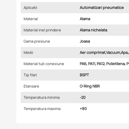
Aplicatii
Automatizari pneumatice
Material
Alama
Material inel prindere
Alama nichelata
Gama presiune
Joasa
Medii
Aer comprimat,Vacuum,Apa,
Material tub conexiune
PA6, PA11, PA12, Polietilena, 
Tip filet
BSPT
Etansare
O-Ring NBR
Temperatura minima
-20
Temperatura maxima
+80