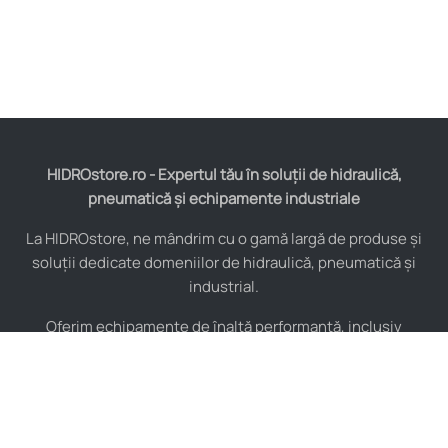
HIDROstore.ro - Expertul tău în soluții de hidraulică,
pneumatică și echipamente industriale
La HIDROstore, ne mândrim cu o gamă largă de produse și
soluții dedicate domeniilor de hidraulică, pneumatică și
industrial.
Oferim echipamente de înaltă performanță, inclusiv
furtunuri hidraulice, pompe hidraulice, cilindri, valve,
compresoare și multe altele, toate de la producători de
renume mondial.
De asemenea, asigurăm consultanță tehnică specializată și