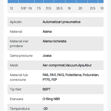
12
3/8''-19
7.5
31.5
26.5
16
20
21.5
10
Aplicatii
Automatizari pneumatice
Material
Alama
Material inel
Alama nichelata
prindere
Gama presiune
Joasa
Medii
Aer comprimat,Vacuum,Apa,Abur
Material tub
PA6, PA11, PA12, Polietilena, Poliuretan,
conexiune
PTFE, FEP
Tip filet
BSPT
Etansare
O-Ring NBR
Temperatura
-20