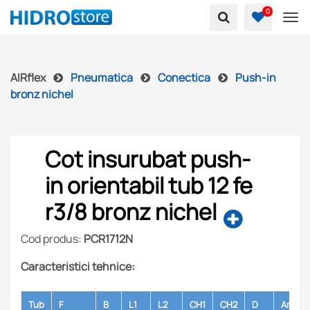
0
To
AIRflex
Pneumatica
Conectica
Push-in
bronz nichel
Cot insurubat push-
in orientabil tub 12 fe
r3/8 bronz nichel
Cod produs:
PCR1712N
Caracteristici tehnice:
Tub
F
B
L1
L2
CH1
CH2
D
Ambal