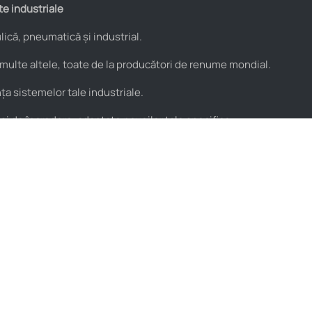
te industriale
ică, pneumatică și industrial.
 multe altele, toate de la producători de renume mondial.
a sistemelor tale industriale.
 și de încredere, adaptate nevoilor tale specifice.
Utile
Parteneri
Blog
PROflex
Resurse video
PROservice
Termeni și condiții
Stera
Politica de condifențialitate
Ne găsești pe
Hartă locații HIDROstore