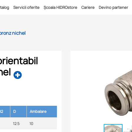
talog
Servicii oferite
Școala HIDROstore
Cariere
Devino partener
bronz nichel
rientabil
hel
H2
D
Ambalare
12.5
10