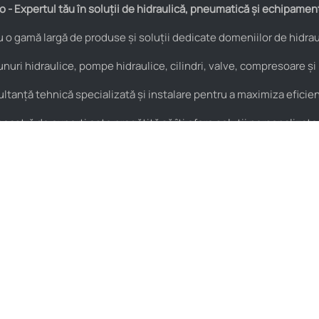
 - Expertul tău în soluții de hidraulică, pneumatică și echipamen
o gamă largă de produse și soluții dedicate domeniilor de hidraul
nuri hidraulice, pompe hidraulice, cilindri, valve, compresoare și
anță tehnică specializată și instalare pentru a maximiza eficienț
astră de experți este pregătită să îți ofere soluții personalizate
Pneumatică
Noutăți
Cuple rapide
HIDROstore Pitești – soluții
pentru aplicațiile tale
Supape de sens
tehnice
Fitinguri
Macara de atelier tip girafă –
Conectică pneumatică
pentru ridicarea și
manipularea sarcinilor grele
Filtre pneumatice