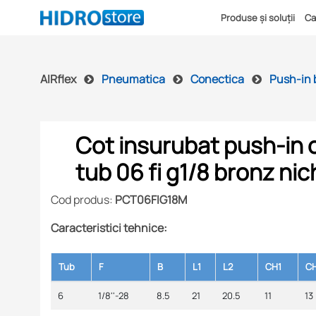
Produse și soluții
Ca
AIRflex
Pneumatica
Conectica
Push-in 
Cot insurubat push-in o
tub 06 fi g1/8 bronz nic
Cod produs:
PCT06FIG18M
Caracteristici tehnice:
Tub
F
B
L1
L2
CH1
C
6
1/8''-28
8.5
21
20.5
11
13