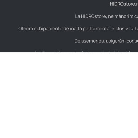
HIDROstore.ro
La HIDROstore, ne mândrim cu 
Oferim echipamente de înaltă performanță, inclusiv furtu
De asemenea, asigurăm consult
Indiferent de complexitatea proiectului, echipa no
Contact
Hidraulică
B-dul Aurel Vlaicu Nr.
Furtunuri hidraulice
125, Constanța,
Cuple hidraulice
România, Cod Postal
900154
Valve și elemente de
control hidraulic
+40 751 151 217
Armături hidraulice