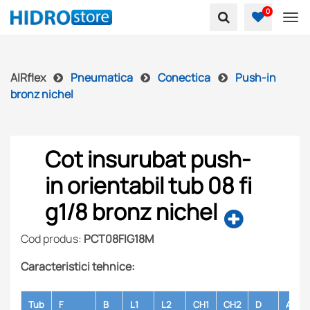
0
To
AIRflex
Pneumatica
Conectica
Push-in
bronz nichel
Cot insurubat push-
in orientabil tub 08 fi
g1/8 bronz nichel
Cod produs:
PCT08FIG18M
Caracteristici tehnice:
Tub
F
B
L1
L2
CH1
CH2
D
Amba