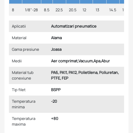
8
1/8''-28
8.5
22.5
20.5
12
13
14.5
10
Aplicatii
Automatizari pneumatice
Material
Alama
Gama presiune
Joasa
Medii
Aer comprimat,Vacuum,Apa,Abur
Material tub
PA6, PA11, PA12, Polietilena, Poliuretan,
conexiune
PTFE, FEP
Tip filet
BSPP
Temperatura
-20
minima
Temperatura
+80
maxima