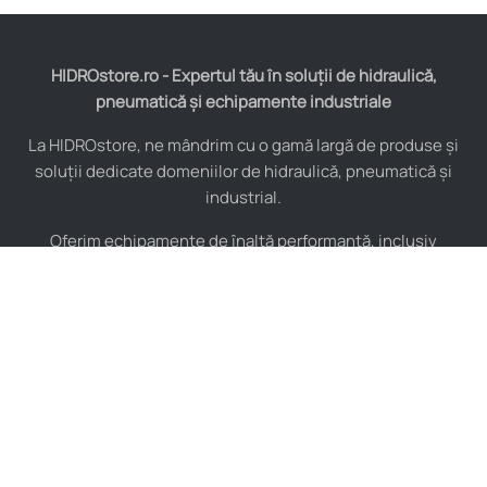
HIDROstore.ro - Expertul tău în soluții de hidraulică,
pneumatică și echipamente industriale
La HIDROstore, ne mândrim cu o gamă largă de produse și
soluții dedicate domeniilor de hidraulică, pneumatică și
industrial.
Oferim echipamente de înaltă performanță, inclusiv
furtunuri hidraulice, pompe hidraulice, cilindri, valve,
compresoare și multe altele, toate de la producători de
renume mondial.
De asemenea, asigurăm consultanță tehnică specializată și
instalare pentru a maximiza eficiența sistemelor tale
industriale.
Indiferent de complexitatea proiectului, echipa noastră de
experți este pregătită să îți ofere soluții personalizate și de