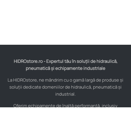
HIDROstore.ro - Expertul tău în soluții de hidraulică,
pneumatică și echipamente industriale
La HIDROstore, ne mândrim cu o gamă largă de produse și
soluții dedicate domeniilor de hidraulică, pneumatică și
industrial.
Oferim echipamente de înaltă performanță, inclusiv
furtunuri hidraulice, pompe hidraulice, cilindri, valve,
compresoare și multe altele, toate de la producători de
renume mondial.