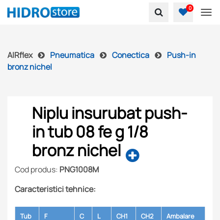
0
To
AIRflex
Pneumatica
Conectica
Push-in
bronz nichel
Niplu insurubat push-
in tub 08 fe g 1/8
bronz nichel
Cod produs:
PNG1008M
Caracteristici tehnice:
Tub
F
C
L
CH1
CH2
Ambalare