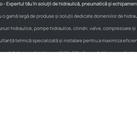
 - Expertul tău în soluții de hidraulică, pneumatică și echipamen
o gamă largă de produse și soluții dedicate domeniilor de hidraul
nuri hidraulice, pompe hidraulice, cilindri, valve, compresoare și
anță tehnică specializată și instalare pentru a maximiza eficienț
astră de experți este pregătită să îți ofere soluții personalizate
Pneumatică
Noutăți
Cuple rapide
HIDROstore Pitești – soluții
pentru aplicațiile tale
Supape de sens
tehnice
Fitinguri
Macara de atelier tip girafă –
Conectică pneumatică
pentru ridicarea și
manipularea sarcinilor grele
Filtre pneumatice