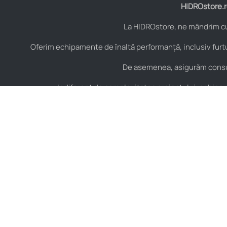
HIDROstore.ro
La HIDROstore, ne mândrim cu 
Oferim echipamente de înaltă performanță, inclusiv furtu
De asemenea, asigurăm consult
Indiferent de complexitatea proiectului, echipa no
Contact
Hidraulică
B-dul Aurel Vlaicu Nr.
Furtunuri hidraulice
125, Constanța,
Cuple hidraulice
România, Cod Postal
900154
Valve și elemente de
control hidraulic
+40 751 151 217
Armături hidraulice