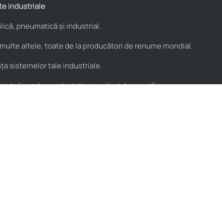
te industriale
ică, pneumatică și industrial.
 multe altele, toate de la producători de renume mondial.
a sistemelor tale industriale.
 și de încredere, adaptate nevoilor tale specifice.
Utile
Parteneri
Blog
PROflex
Resurse video
PROservice
Termeni și condiții
Stera
Politica de condifențialitate
Ne găsești pe
Hartă locații HIDROstore