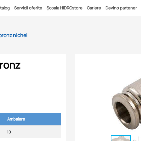
talog
Servicii oferite
Școala HIDROstore
Cariere
Devino partener
bronz nichel
bronz
Ambalare
10