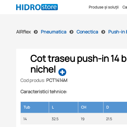
Produse și soluții
Ca
AIRflex
Pneumatica
Conectica
Push-in 
Cot traseu push-in 14 
nichel
Cod produs:
PCT1414M
Caracteristici tehnice:
Tub
L
CH
D
14
32.5
19
21.5