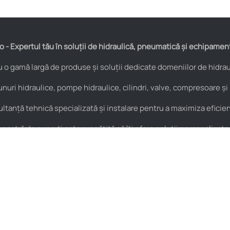
 - Expertul tău în soluții de hidraulică, pneumatică și echipamen
o gamă largă de produse și soluții dedicate domeniilor de hidraul
nuri hidraulice, pompe hidraulice, cilindri, valve, compresoare și
anță tehnică specializată și instalare pentru a maximiza eficienț
astră de experți este pregătită să îți ofere soluții personalizate
Pneumatică
Noutăți
Cuple rapide
HIDROstore Pitești – soluții
pentru aplicațiile tale
Supape de sens
tehnice