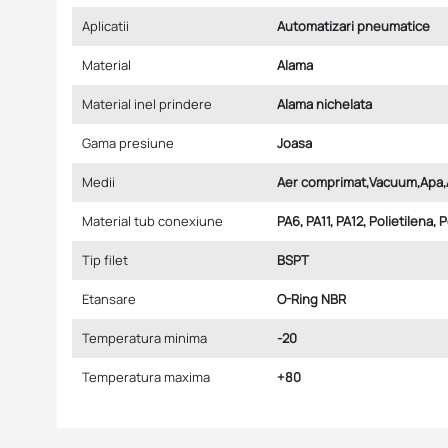
Aplicatii
Automatizari pneumatice
Material
Alama
Material inel prindere
Alama nichelata
Gama presiune
Joasa
Medii
Aer comprimat,Vacuum,Apa,
Material tub conexiune
PA6, PA11, PA12, Polietilena, 
Tip filet
BSPT
Etansare
O-Ring NBR
Temperatura minima
-20
Temperatura maxima
+80