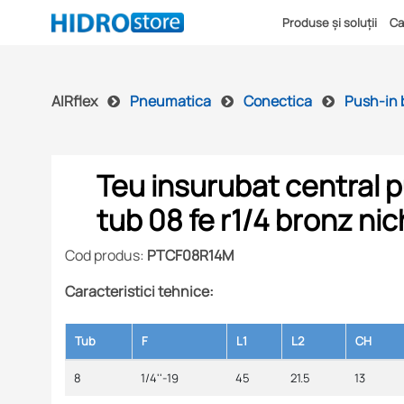
Produse și soluții
Ca
AIRflex
Pneumatica
Conectica
Push-in 
Teu insurubat central 
tub 08 fe r1/4 bronz nic
Cod produs:
PTCF08R14M
Caracteristici tehnice:
Tub
F
L1
L2
CH
8
1/4''-19
45
21.5
13