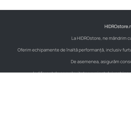
HIDROstore.ro
La HIDROstore, ne mândrim cu 
Oferim echipamente de înaltă performanță, inclusiv furtu
De asemenea, asigurăm consult
Indiferent de complexitatea proiectului, echipa no
Contact
Hidraulică
B-dul Aurel Vlaicu Nr.
Furtunuri hidraulice
125, Constanța,
Cuple hidraulice
România, Cod Postal