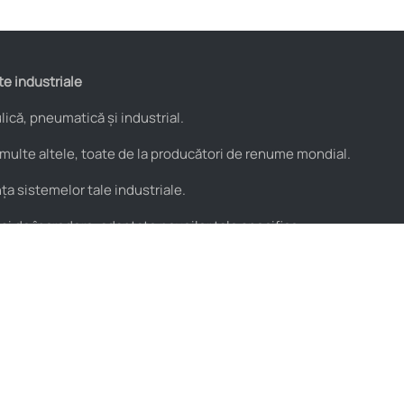
te industriale
ică, pneumatică și industrial.
 multe altele, toate de la producători de renume mondial.
a sistemelor tale industriale.
 și de încredere, adaptate nevoilor tale specifice.
Utile
Parteneri
Blog
PROflex
Resurse video
PROservice