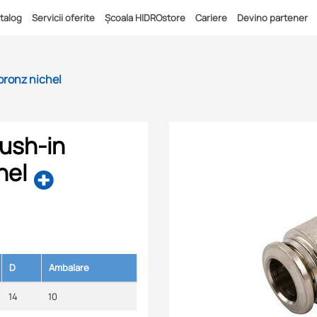
talog
Servicii oferite
Școala HIDROstore
Cariere
Devino partener
bronz nichel
push-in
hel
D
Ambalare
14
10