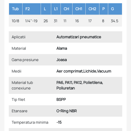
Tub
F2
L
L1
CH
CH1
CH2
P
G
10/8
1/4''-19
26
31
11
16
17
8
34.5
Aplicatii
Automatizari pneumatice
Material
Alama
Gama presiune
Joasa
Medii
Aer comprimat,Lichide,Vacuum
Material tub
PA6, PA11, PA12, Polietilena,
conexiune
Poliuretan
Tip filet
BSPP
Etansare
O-Ring NBR
Temperatura minima
-15