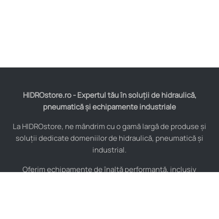
HIDROstore.ro - Expertul tău în soluții de hidraulică,
pneumatică și echipamente industriale
La HIDROstore, ne mândrim cu o gamă largă de produse și
soluții dedicate domeniilor de hidraulică, pneumatică și
industrial.
Oferim echipamente de înaltă performanță, inclusiv
furtunuri hidraulice, pompe hidraulice, cilindri, valve,
compresoare și multe altele, toate de la producători de
renume mondial.