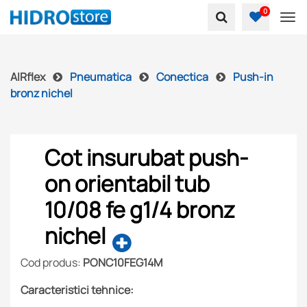
0
To
AIRflex
Pneumatica
Conectica
Push-in
bronz nichel
Cot insurubat push-
on orientabil tub
10/08 fe g1/4 bronz
nichel
Cod produs:
PONC10FEG14M
Caracteristici tehnice: