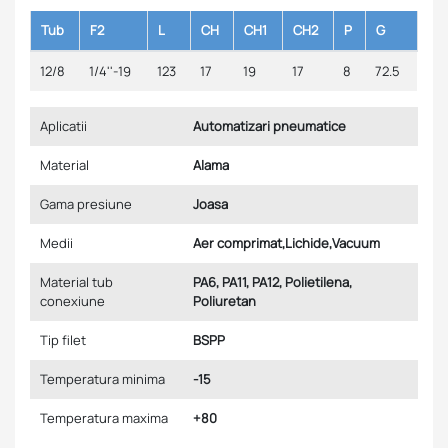
Tub
F2
L
CH
CH1
CH2
P
G
12/8
1/4''-19
123
17
19
17
8
72.5
Aplicatii
Automatizari pneumatice
Material
Alama
Gama presiune
Joasa
Medii
Aer comprimat,Lichide,Vacuum
Material tub
PA6, PA11, PA12, Polietilena,
conexiune
Poliuretan
Tip filet
BSPP
Temperatura minima
-15
Temperatura maxima
+80