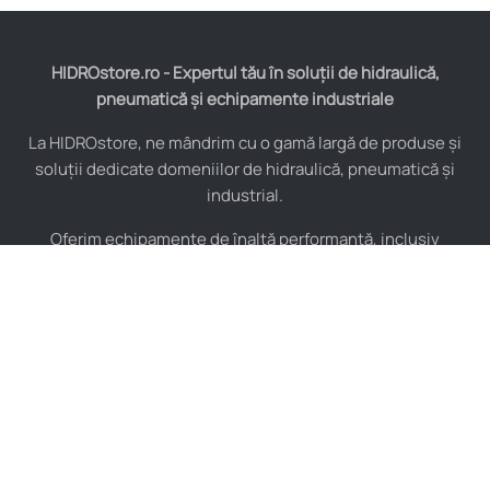
HIDROstore.ro - Expertul tău în soluții de hidraulică,
pneumatică și echipamente industriale
La HIDROstore, ne mândrim cu o gamă largă de produse și
soluții dedicate domeniilor de hidraulică, pneumatică și
industrial.
Oferim echipamente de înaltă performanță, inclusiv
furtunuri hidraulice, pompe hidraulice, cilindri, valve,
compresoare și multe altele, toate de la producători de
renume mondial.
De asemenea, asigurăm consultanță tehnică specializată și
instalare pentru a maximiza eficiența sistemelor tale
industriale.
Indiferent de complexitatea proiectului, echipa noastră de
experți este pregătită să îți ofere soluții personalizate și de