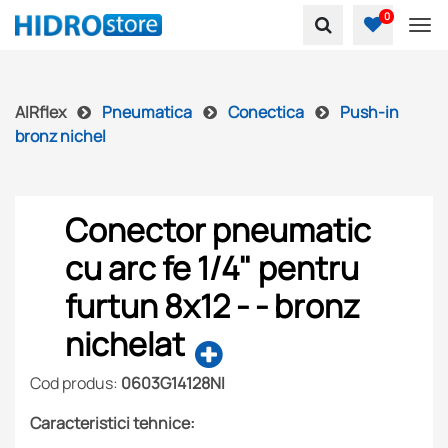
0
To
AIRflex
Pneumatica
Conectica
Push-in
bronz nichel
Conector pneumatic
cu arc fe 1/4" pentru
furtun 8x12 - - bronz
nichelat
Cod produs:
0603G14128NI
Caracteristici tehnice: