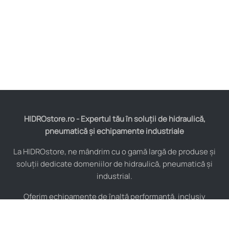
HIDROstore.ro - Expertul tău în soluții de hidraulică,
pneumatică și echipamente industriale
La HIDROstore, ne mândrim cu o gamă largă de produse și
soluții dedicate domeniilor de hidraulică, pneumatică și
industrial.
Oferim echipamente de înaltă performanță, inclusiv
furtunuri hidraulice, pompe hidraulice, cilindri, valve,
compresoare și multe altele, toate de la producători de