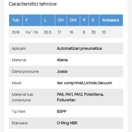
Caracteristici tehnice:
Tub
F
L
CH
CH1
P
G
Ambalare
10/8
1/4''-19
30.5
17
16
8
30
10
Aplicatii
Automatizari pneumatice
Material
Alama
Gama presiune
Joasa
Medii
Aer comprimat,Lichide,Vacuum
Material tub
PA6, PA11, PA12, Polietilena,
conexiune
Poliuretan
Tip filet
BSPP
Etansare
O-Ring NBR