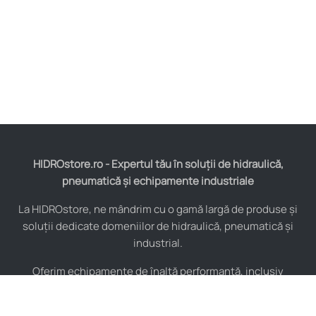
HIDROstore.ro - Expertul tău în soluții de hidraulică,
pneumatică și echipamente industriale
La HIDROstore, ne mândrim cu o gamă largă de produse și
soluții dedicate domeniilor de hidraulică, pneumatică și
industrial.
Oferim echipamente de înaltă performanță, inclusiv
furtunuri hidraulice, pompe hidraulice, cilindri, valve,
compresoare și multe altele, toate de la producători de