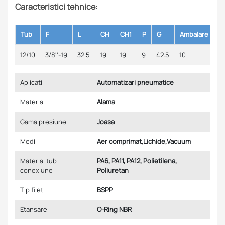
Caracteristici tehnice:
Tub
F
L
CH
CH1
P
G
Ambalare
12/10
3/8''-19
32.5
19
19
9
42.5
10
Aplicatii
Automatizari pneumatice
Material
Alama
Gama presiune
Joasa
Medii
Aer comprimat,Lichide,Vacuum
Material tub
PA6, PA11, PA12, Polietilena,
conexiune
Poliuretan
Tip filet
BSPP
Etansare
O-Ring NBR