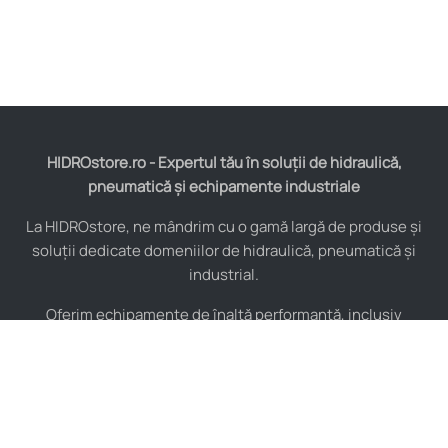
HIDROstore.ro - Expertul tău în soluții de hidraulică,
pneumatică și echipamente industriale
La HIDROstore, ne mândrim cu o gamă largă de produse și
soluții dedicate domeniilor de hidraulică, pneumatică și
industrial.
Oferim echipamente de înaltă performanță, inclusiv
furtunuri hidraulice, pompe hidraulice, cilindri, valve,
compresoare și multe altele, toate de la producători de
renume mondial.
De asemenea, asigurăm consultanță tehnică specializată și