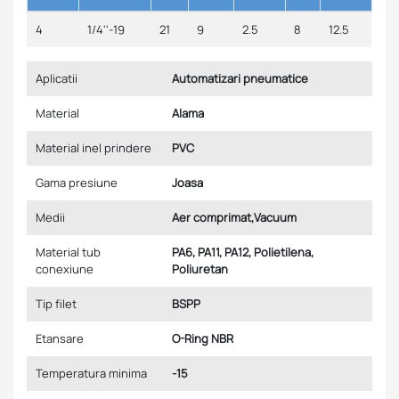
4
1/4''-19
21
9
2.5
8
12.5
Aplicatii
Automatizari pneumatice
Material
Alama
Material inel prindere
PVC
Gama presiune
Joasa
Medii
Aer comprimat,Vacuum
Material tub
PA6, PA11, PA12, Polietilena,
conexiune
Poliuretan
Tip filet
BSPP
Etansare
O-Ring NBR
Temperatura minima
-15