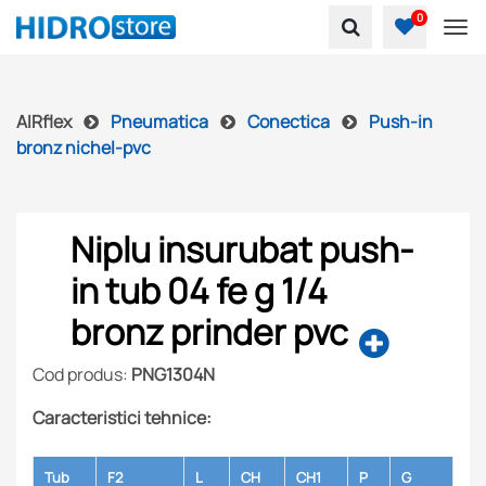
0
To
AIRflex
Pneumatica
Conectica
Push-in
bronz nichel-pvc
Niplu insurubat push-
in tub 04 fe g 1/4
bronz prinder pvc
Cod produs:
PNG1304N
Caracteristici tehnice:
Tub
F2
L
CH
CH1
P
G