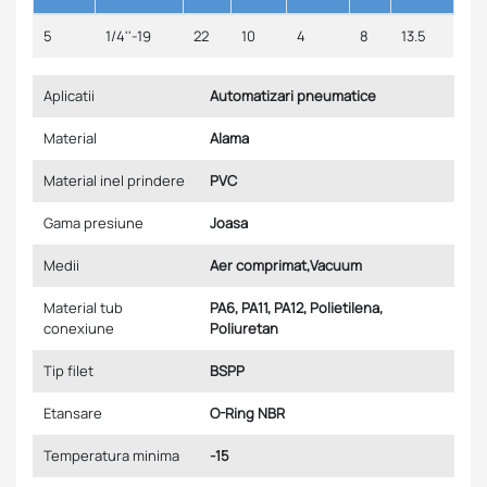
5
1/4''-19
22
10
4
8
13.5
Aplicatii
Automatizari pneumatice
Material
Alama
Material inel prindere
PVC
Gama presiune
Joasa
Medii
Aer comprimat,Vacuum
Material tub
PA6, PA11, PA12, Polietilena,
conexiune
Poliuretan
Tip filet
BSPP
Etansare
O-Ring NBR
Temperatura minima
-15