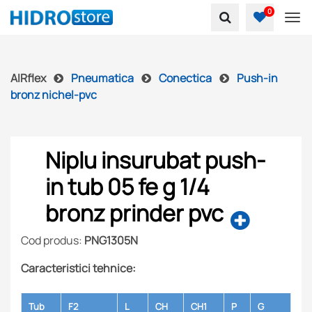
0
To
AIRflex
Pneumatica
Conectica
Push-in
bronz nichel-pvc
Niplu insurubat push-
in tub 05 fe g 1/4
bronz prinder pvc
Cod produs:
PNG1305N
Caracteristici tehnice:
Tub
F2
L
CH
CH1
P
G