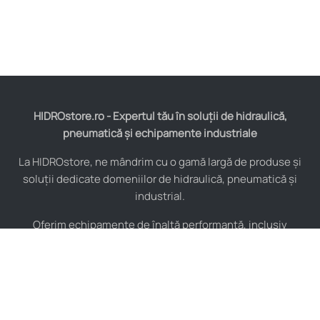
HIDROstore.ro - Expertul tău în soluții de hidraulică,
pneumatică și echipamente industriale
La HIDROstore, ne mândrim cu o gamă largă de produse și
soluții dedicate domeniilor de hidraulică, pneumatică și
industrial.
Oferim echipamente de înaltă performanță, inclusiv
furtunuri hidraulice, pompe hidraulice, cilindri, valve,
compresoare și multe altele, toate de la producători de
renume mondial.
De asemenea, asigurăm consultanță tehnică specializată și