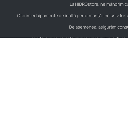
La HIDROstore, ne mândrim cu 
Oferim echipamente de înaltă performanță, inclusiv furtu
De asemenea, asigurăm consult
Indiferent de complexitatea proiectului, echipa no
Contact
Hidraulică
B-dul Aurel Vlaicu Nr.
Furtunuri hidraulice
125, Constanța,
Cuple hidraulice
România, Cod Postal
900154
Valve și elemente de
control hidraulic
+40 751 151 217
Armături hidraulice
hidrostore@stera.ro
Adaptori hidraulici