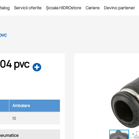
talog
Servicii oferite
Școala HIDROstore
Cariere
Devino partener
pvc
 04 pvc
Ambalare
10
pneumatice