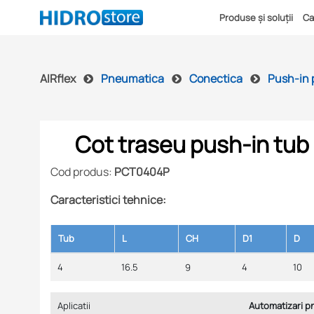
Produse și soluții
Ca
AIRflex
Pneumatica
Conectica
Push-in 
Cot traseu push-in tub
Cod produs:
PCT0404P
Caracteristici tehnice:
Tub
L
CH
D1
D
4
16.5
9
4
10
Aplicatii
Automatizari 