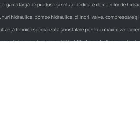
o gamă largă de produse și soluții dedicate domeniilor de hidraul
nuri hidraulice, pompe hidraulice, cilindri, valve, compresoare și
anță tehnică specializată și instalare pentru a maximiza eficienț
astră de experți este pregătită să îți ofere soluții personalizate
Pneumatică
Noutăți
Cuple rapide
HIDROstore Pitești – soluții
pentru aplicațiile tale
Supape de sens
tehnice
Fitinguri
Macara de atelier tip girafă –
Conectică pneumatică
pentru ridicarea și
manipularea sarcinilor grele
Filtre pneumatice
HIDROstore Pitești și-a