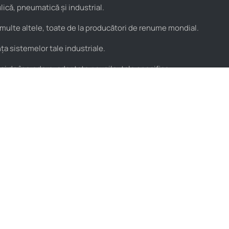
ică, pneumatică și industrial.
 multe altele, toate de la producători de renume mondial.
a sistemelor tale industriale.
 și de încredere, adaptate nevoilor tale specifice.
Utile
Parteneri
Blog
PROflex
Resurse video
PROservice
Termeni și condiții
Stera
Politica de condifențialitate
Ne găsești pe
Hartă locații HIDROstore
Declarație de accesabilitate