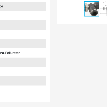
ce
lena, Poliuretan