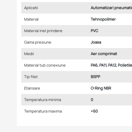
Aplicatii
Automatizari pneumati
Material
Tehnopolimer
Material inel prindere
PVC
Gama presiune
Joasa
Medii
Aer comprimat
Material tub conexiune
PA6, PA11, PA12, Polieti
Tip filet
BSPP
Etansare
O-Ring NBR
Temperatura minima
0
Temperatura maxima
+60