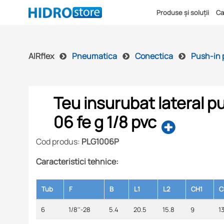
Produse și soluții
Ca
AIRflex
Pneumatica
Conectica
Push-in 
Teu insurubat lateral p
06 fe g 1/8 pvc
Cod produs:
PLG1006P
Caracteristici tehnice:
Tub
F
B
L1
L2
CH1
C
6
1/8''-28
5.4
20.5
15.8
9
1