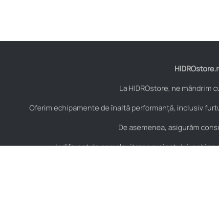
HIDROstore.ro
La HIDROstore, ne mândrim cu 
Oferim echipamente de înaltă performanță, inclusiv furtu
De asemenea, asigurăm consult
Indiferent de complexitatea proiectului, echipa no
Contact
Hidraulică
B-dul Aurel Vlaicu Nr.
Furtunuri hidraulice