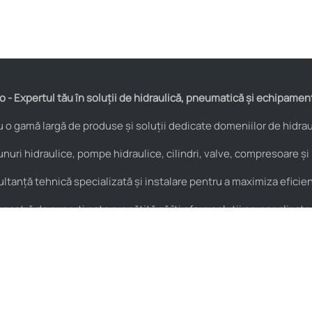
 - Expertul tău în soluții de hidraulică, pneumatică și echipamen
o gamă largă de produse și soluții dedicate domeniilor de hidraul
nuri hidraulice, pompe hidraulice, cilindri, valve, compresoare și
anță tehnică specializată și instalare pentru a maximiza eficienț
astră de experți este pregătită să îți ofere soluții personalizate
Pneumatică
Noutăți
Cuple rapide
HIDROstore Pitești – soluții