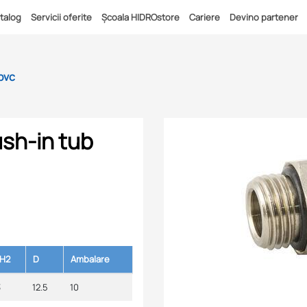
talog
Servicii oferite
Școala HIDROstore
Cariere
Devino partener
pvc
ush-in tub
H2
D
Ambalare
3
12.5
10