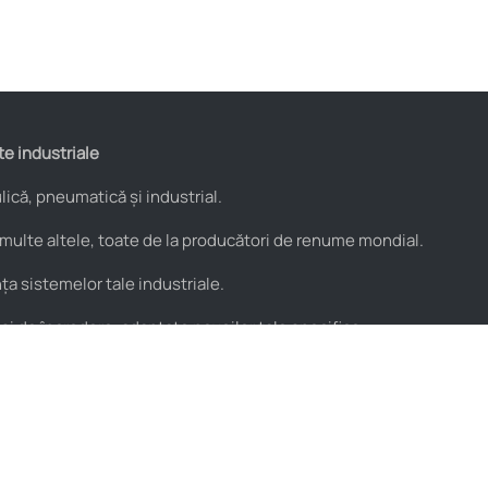
te industriale
ică, pneumatică și industrial.
 multe altele, toate de la producători de renume mondial.
a sistemelor tale industriale.
 și de încredere, adaptate nevoilor tale specifice.
Utile
Parteneri
Blog
PROflex