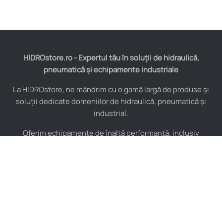
HIDROstore.ro - Expertul tău în soluții de hidraulică,
pneumatică și echipamente industriale
La HIDROstore, ne mândrim cu o gamă largă de produse și
soluții dedicate domeniilor de hidraulică, pneumatică și
industrial.
Oferim echipamente de înaltă performanță, inclusiv
furtunuri hidraulice, pompe hidraulice, cilindri, valve,
compresoare și multe altele, toate de la producători de
renume mondial.
De asemenea, asigurăm consultanță tehnică specializată și
instalare pentru a maximiza eficiența sistemelor tale
industriale.