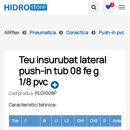
0
To
AIRflex
Pneumatica
Conectica
Push-in pvc
Teu insurubat lateral
push-in tub 08 fe g
1/8 pvc
Cod produs:
PLG1008P
Caracteristici tehnice:
Tub
F
B
L1
L2
CH1
CH2
D
Ambalare