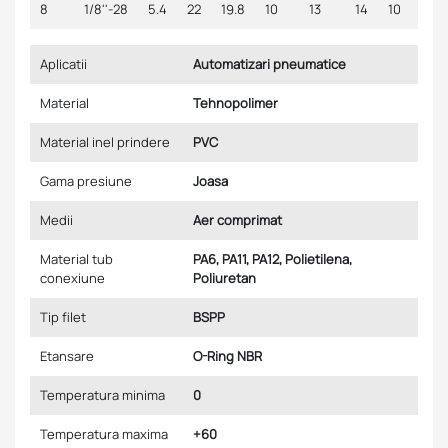
8
1/8''-28
5.4
22
19.8
10
13
14
10
Aplicatii
Automatizari pneumatice
Material
Tehnopolimer
Material inel prindere
PVC
Gama presiune
Joasa
Medii
Aer comprimat
Material tub
PA6, PA11, PA12, Polietilena,
conexiune
Poliuretan
Tip filet
BSPP
Etansare
O-Ring NBR
Temperatura minima
0
Temperatura maxima
+60