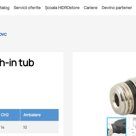
talog
Servicii oferite
Școala HIDROstore
Cariere
Devino partener
pvc
h-in tub
CH2
Ambalare
14
10