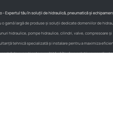
 - Expertul tău în soluții de hidraulică, pneumatică și echipamen
o gamă largă de produse și soluții dedicate domeniilor de hidraul
nuri hidraulice, pompe hidraulice, cilindri, valve, compresoare și
anță tehnică specializată și instalare pentru a maximiza eficienț
astră de experți este pregătită să îți ofere soluții personalizate
Pneumatică
Noutăți
Cuple rapide
HIDROstore Pitești – soluții
pentru aplicațiile tale
Supape de sens
tehnice
Fitinguri
Macara de atelier tip girafă –
Conectică pneumatică