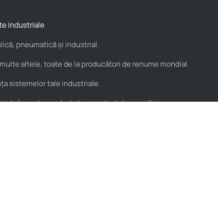
te industriale
ică, pneumatică și industrial.
 multe altele, toate de la producători de renume mondial.
a sistemelor tale industriale.
 și de încredere, adaptate nevoilor tale specifice.
Utile
Parteneri
Blog
PROflex
Resurse video
PROservice
Termeni și condiții
Stera
Politica de condifențialitate