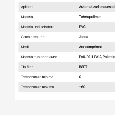
Aplicatii
Automatizari pneumati
Material
Tehnopolimer
Material inel prindere
PVC
Gama presiune
Joasa
Medii
Aer comprimat
Material tub conexiune
PA6, PA11, PA12, Polieti
Tip filet
BSPT
Temperatura minima
0
Temperatura maxima
+60