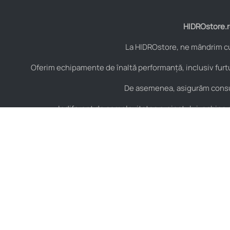
HIDROstore.ro
La HIDROstore, ne mândrim cu 
Oferim echipamente de înaltă performanță, inclusiv furtu
De asemenea, asigurăm consult
Indiferent de complexitatea proiectului, echipa no
Contact
Hidraulică
B-dul Aurel Vlaicu Nr.
Furtunuri hidraulice
125, Constanța,
Cuple hidraulice
România, Cod Postal
900154
Valve și elemente de
control hidraulic