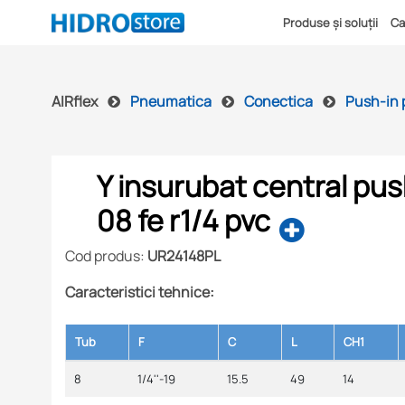
Produse și soluții
Ca
AIRflex
Pneumatica
Conectica
Push-in 
Y insurubat central pus
08 fe r1/4 pvc
Cod produs:
UR24148PL
Caracteristici tehnice:
Tub
F
C
L
CH1
8
1/4''-19
15.5
49
14