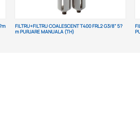
 FRL2 G3/8" 5?
FILTRU REGULATOR T030 FRL2 G1/2" 8BAR
PURJARE MANUALA (TH)