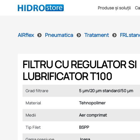
Produse și soluții
Ca
AIRflex
Pneumatica
Tratament
FRL stan
FILTRU CU REGULATOR SI
LUBRIFICATOR T100
Grad filtrare
5 μm/20 μm standard/50 μm
Material
Tehnopolimer
Medii
Aer comprimat
Tip Filet
BSPP
Gama presiune
Joasa