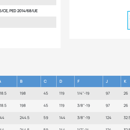
5/CE, PED 2014/68/UE
A
B
C
D
F
J
K
18.5
198
45
119
1/4''-19
97
26
18.5
198
45
119
3/8''-19
97
26
144
244.5
59
144
3/8''-19
124
32.
144
244.5
59
144
1/2''-14
124
32.