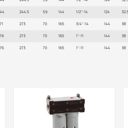
144
244.5
59
144
1/2''-14
124
32.
71
273
70
165
3/4''-14
144
38
176
273
70
165
1''-11
144
38
176
273
70
165
1''-11
144
38