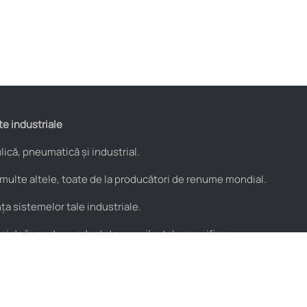
te industriale
ică, pneumatică și industrial.
 multe altele, toate de la producători de renume mondial.
a sistemelor tale industriale.
 și de încredere, adaptate nevoilor tale specifice.
Utile
Parteneri