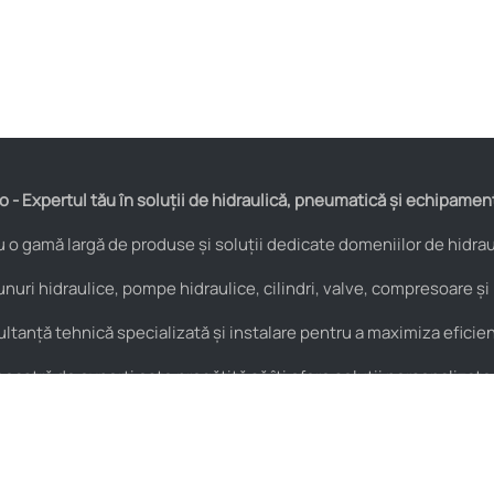
 - Expertul tău în soluții de hidraulică, pneumatică și echipamen
o gamă largă de produse și soluții dedicate domeniilor de hidraul
nuri hidraulice, pompe hidraulice, cilindri, valve, compresoare și
anță tehnică specializată și instalare pentru a maximiza eficienț
astră de experți este pregătită să îți ofere soluții personalizate
Pneumatică
Noutăți