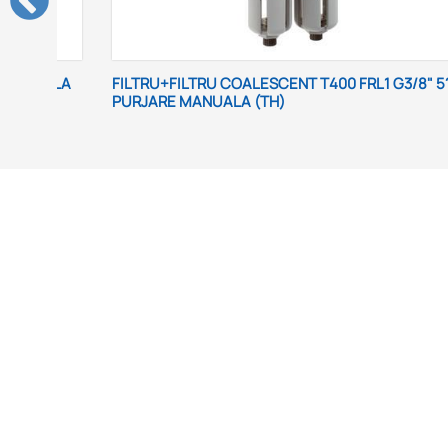
ENT T400 FRL1 G3/8" 5?m
FILTRU+FILTRU COALESCENT T400
)
m PURJARE MANUALA (TH)