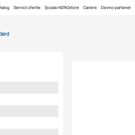
talog
Servicii oferite
Școala HIDROstore
Cariere
Devino partener
dard