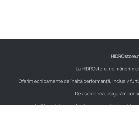
HIDROstore.ro
La HIDROstore, ne mândrim cu 
Oferim echipamente de înaltă performanță, inclusiv furtu
De asemenea, asigurăm consult
Indiferent de complexitatea proiectului, echipa no
Contact
Hidraulică