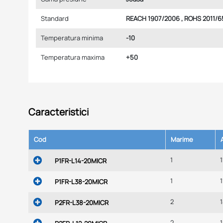
Standard
REACH 1907/2006 , ROHS 2011/6
Temperatura minima
-10
Temperatura maxima
+50
Caracteristici
Cod
Marime
1
1
P1FR-L14-20MICR
1
1
P1FR-L38-20MICR
2
P2FR-L38-20MICR
2