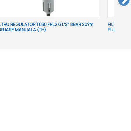
 20?m
FILTRU LUBRIFICATOR T300 FRL3 G3/4" 20?m
PURJARE MANUALA (TH)