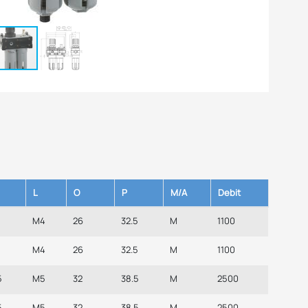
L
O
P
M/A
Debit
M4
26
32.5
M
1100
M4
26
32.5
M
1100
5
M5
32
38.5
M
2500
5
M5
32
38.5
M
2500