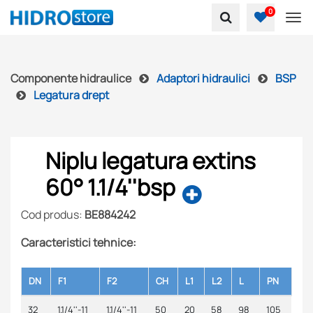
0
To
Componente hidraulice
Adaptori hidraulici
BSP
Legatura drept
Niplu legatura extins
60° 1.1/4''bsp
Cod produs:
BE884242
Caracteristici tehnice:
DN
F1
F2
CH
L1
L2
L
PN
32
1.1/4''-11
1.1/4''-11
50
20
58
98
105