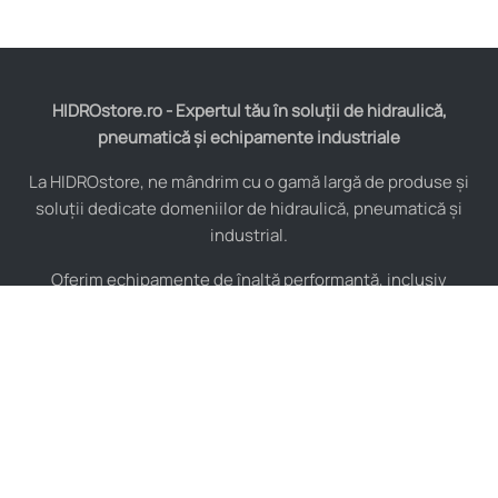
HIDROstore.ro - Expertul tău în soluții de hidraulică,
pneumatică și echipamente industriale
La HIDROstore, ne mândrim cu o gamă largă de produse și
soluții dedicate domeniilor de hidraulică, pneumatică și
industrial.
Oferim echipamente de înaltă performanță, inclusiv
furtunuri hidraulice, pompe hidraulice, cilindri, valve,
compresoare și multe altele, toate de la producători de
renume mondial.
De asemenea, asigurăm consultanță tehnică specializată și
instalare pentru a maximiza eficiența sistemelor tale
industriale.