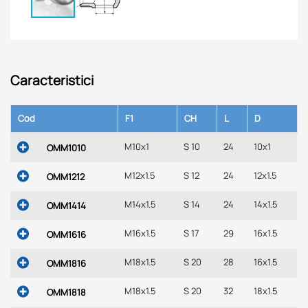
Caracteristici
Cod
F1
CH
L
D
M10x1
S 10
24
10x1
OMM1010
M12x1.5
S 12
24
12x1.5
OMM1212
M14x1.5
S 14
24
14x1.5
OMM1414
M16x1.5
S 17
29
16x1.5
OMM1616
M18x1.5
S 20
28
16x1.5
OMM1816
M18x1.5
S 20
32
18x1.5
OMM1818