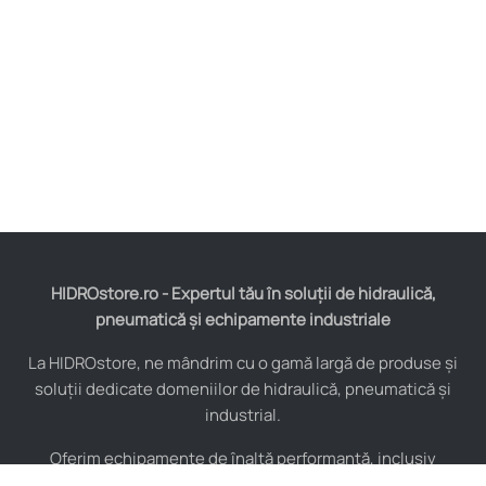
HIDROstore.ro - Expertul tău în soluții de hidraulică,
pneumatică și echipamente industriale
La HIDROstore, ne mândrim cu o gamă largă de produse și
soluții dedicate domeniilor de hidraulică, pneumatică și
industrial.
Oferim echipamente de înaltă performanță, inclusiv
furtunuri hidraulice, pompe hidraulice, cilindri, valve,