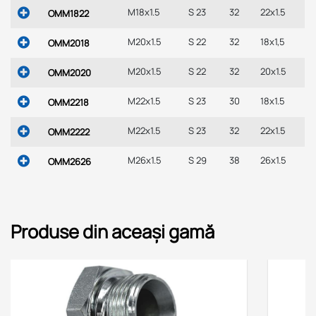
M18x1.5
S 23
32
22x1.5
OMM1822
M20x1.5
S 22
32
18x1,5
OMM2018
M20x1.5
S 22
32
20x1.5
OMM2020
M22x1.5
S 23
30
18x1.5
OMM2218
M22x1.5
S 23
32
22x1.5
OMM2222
M26x1.5
S 29
38
26x1.5
OMM2626
Produse din aceași gamă