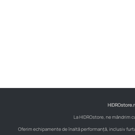
HIDROstore.ro
La HIDROstore, ne mândrim cu 
Oferim echipamente de înaltă performanță, inclusiv furtu