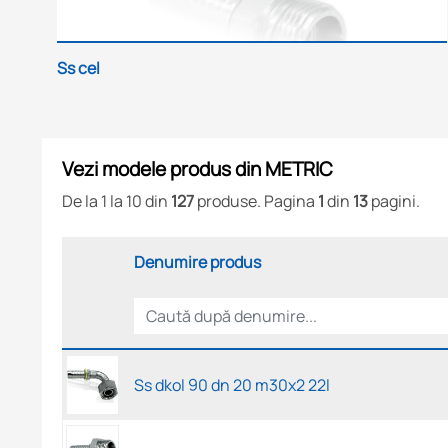
Ss cel
Vezi modele produs din METRIC
De la 1 la 10 din
127
produse. Pagina
1
din
13
pagini.
Denumire produs
Ss dkol 90 dn 20 m30x2 22l