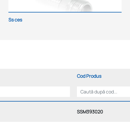
Ss ces
Cod Produs
SSM393020