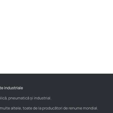
te industriale
ică, pneumatică și industrial.
 multe altele, toate de la producători de renume mondial.