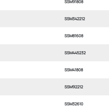
SSM91808
SSM342212
SSM81608
SSM445232
SSM41808
SSM92212
SSM32610