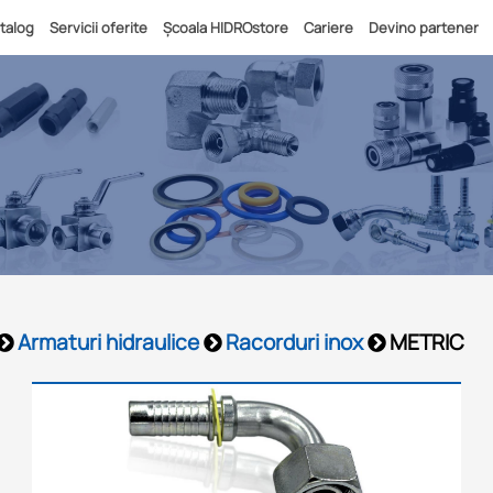
talog
Servicii oferite
Școala HIDROstore
Cariere
Devino partener
Armaturi hidraulice
Racorduri inox
METRIC