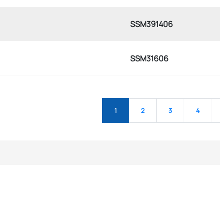
SSM391406
SSM31606
1
2
3
4