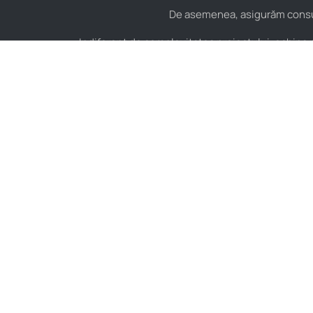
De asemenea, asigurăm consult
Indiferent de complexitatea proiectului, echipa no
Contact
Hidraulică
B-dul Aurel Vlaicu Nr.
Furtunuri hidraulice
125, Constanța,
Cuple hidraulice
România, Cod Postal
900154
Valve și elemente de
control hidraulic
+40 751 151 217
Armături hidraulice
hidrostore@stera.ro
Adaptori hidraulici