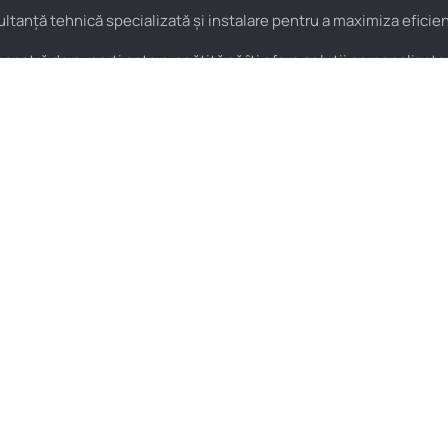
anță tehnică specializată și instalare pentru a maximiza eficienț
astră de experți este pregătită să îți ofere soluții personalizate
Pneumatică
Noutăți
Cuple rapide
HIDROstore Pitești – soluții
pentru aplicațiile tale
Supape de sens
tehnice
Fitinguri
Macara de atelier tip girafă –
Conectică pneumatică
pentru ridicarea și
manipularea sarcinilor grele
Filtre pneumatice
HIDROstore Pitești și-a
deschis porțile!