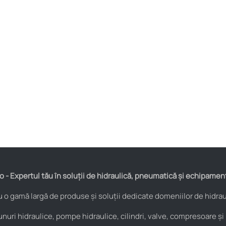
 - Expertul tău în soluții de hidraulică, pneumatică și echipamen
o gamă largă de produse și soluții dedicate domeniilor de hidraul
nuri hidraulice, pompe hidraulice, cilindri, valve, compresoare și