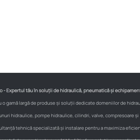
 - Expertul tău în soluții de hidraulică, pneumatică și echipamen
o gamă largă de produse și soluții dedicate domeniilor de hidraul
nuri hidraulice, pompe hidraulice, cilindri, valve, compresoare și
anță tehnică specializată și instalare pentru a maximiza eficienț