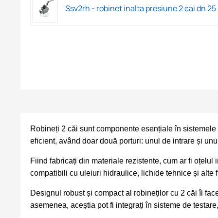
Ssv2rh - robinet inalta presiune 2 cai dn 25 n
Robineți 2 căi sunt componente esențiale în sistemele hid
eficient, având doar două porturi: unul de intrare și unul
Fiind fabricați din materiale rezistente, cum ar fi oțelul 
compatibili cu uleiuri hidraulice, lichide tehnice și alte f
Designul robust și compact al robineților cu 2 căi îi fa
asemenea, aceștia pot fi integrați în sisteme de testare