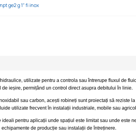
pt ge2 g 1" fi inox
raulice, utilizate pentru a controla sau întrerupe fluxul de fluid
 de ieșire, permițând un control direct asupra debitului în linie.
inoxidabil sau carbon, acești robineți sunt proiectați să reziste la p
luide utilizate frecvent în instalații industriale, mobile sau agrico
ce ideali pentru aplicații unde spațiul este limitat sau unde est
, echipamente de producție sau instalații de întreținere.