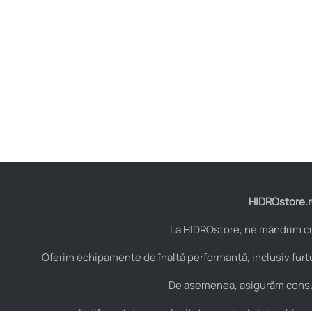
HIDROstore.ro
La HIDROstore, ne mândrim cu 
Oferim echipamente de înaltă performanță, inclusiv furtu
De asemenea, asigurăm consult