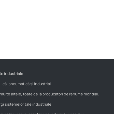
te industriale
ică, pneumatică și industrial.
 multe altele, toate de la producători de renume mondial.
a sistemelor tale industriale.