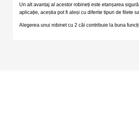
Un alt avantaj al acestor robineți este etanșarea sigură 
aplicație, aceștia pot fi aleși cu diferite tipuri de filet
Alegerea unui robinet cu 2 căi contribuie la buna funcționa