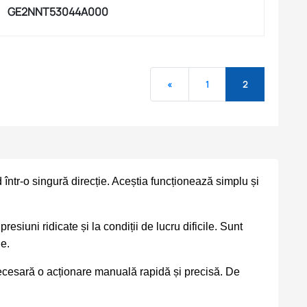
GE2NNT53044A000
«
1
2
 într-o singură direcție. Aceștia funcționează simplu și
resiuni ridicate și la condiții de lucru dificile. Sunt
le.
e necesară o acționare manuală rapidă și precisă. De