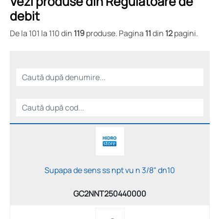
Vezi produse din Regulatoare de
debit
De la 101 la 110 din
119
produse. Pagina
11
din
12
pagini.
Supapa de sens ss npt vu n 3/8" dn10
GC2NNT250440000