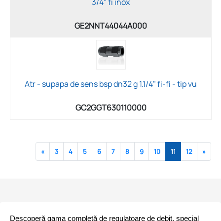
3/4" fi inox
GE2NNT44044A000
Atr - supapa de sens bsp dn32 g 1.1/4" fi-fi - tip vu
GC2GGT630110000
«
3
4
5
6
7
8
9
10
11
12
»
Descoperă gama completă de regulatoare de debit, special