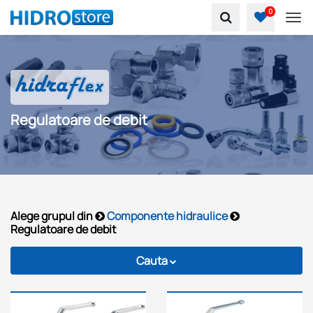
0
To
Regulatoare de debit
Alege grupul din
Componente hidraulice
Regulatoare de debit
Cauta