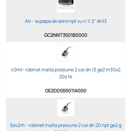
Atr - supapa de sens npt vu n 1/ 2" dn13
GC2NNT3501B0000
V2mt- robinet inalta presiune 2 cai dn 13 ge2 m30x2
20s fe
GE2DDS55011A000
Ssv2rh - robinet inalta presiune 2 cai dn 20 npt ge2 g