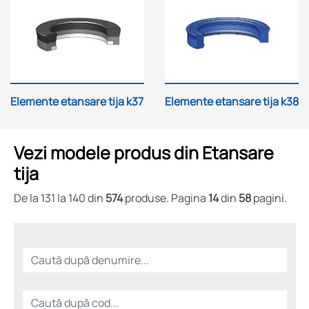
Elemente etansare tija k37
Elemente etansare tija k38
Vezi modele produs din Etansare
tija
De la 131 la 140 din
574
produse. Pagina
14
din
58
pagini.