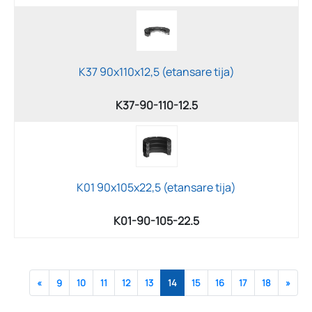
K37 90x110x12,5 (etansare tija)
K37-90-110-12.5
K01 90x105x22,5 (etansare tija)
K01-90-105-22.5
«
9
10
11
12
13
14
15
16
17
18
»