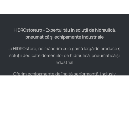
HIDROstore.ro - Expertul tău în soluții de hidraulică,
pneumatică și echipamente industriale
La HIDROstore, ne mândrim cu o gamă largă de produse și
soluții dedicate domeniilor de hidraulică, pneumatică și
industrial.
Oferim echipamente de înaltă performanță, inclusiv
furtunuri hidraulice, pompe hidraulice, cilindri, valve,
compresoare și multe altele, toate de la producători de
renume mondial.
De asemenea, asigurăm consultanță tehnică specializată și
instalare pentru a maximiza eficiența sistemelor tale
industriale.