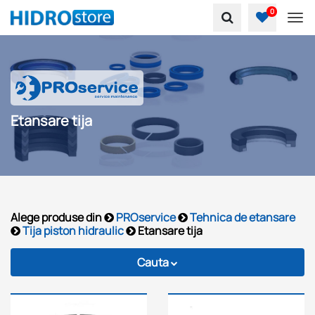
0
To
Etansare tija
Alege produse din
PROservice
Tehnica de etansare
Tija piston hidraulic
Etansare tija
Cauta