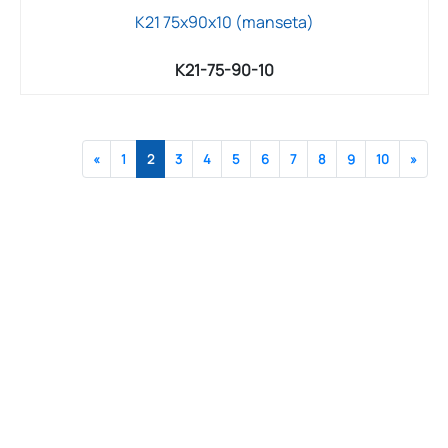
K21 75x90x10 (manseta)
K21-75-90-10
«
1
2
3
4
5
6
7
8
9
10
»