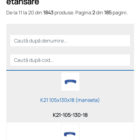
etansare
De la 11 la 20 din
1843
produse. Pagina
2
din
185
pagini.
K21 105x130x18 (manseta)
K21-105-130-18