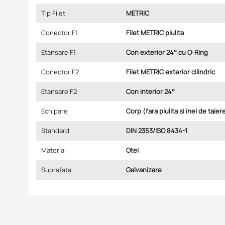
Tip Filet
METRIC
Conector F1
Filet METRIC piulita
Etansare F1
Con exterior 24° cu O-Ring
Conector F2
Filet METRIC exterior cilindric
Etansare F2
Con interior 24°
Echipare
Corp (fara piulita si inel de taier
Standard
DIN 2353/ISO 8434-1
Material
Otel
Suprafata
Galvanizare