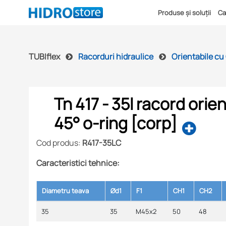
Produse și soluții
Ca
TUBIflex
Racorduri hidraulice
Orientabile cu
Tn 417 - 35l racord orien
45° o-ring [corp]
Cod produs:
R417-35LC
Caracteristici tehnice:
Diametru teava
Ød1
F1
CH1
CH2
35
35
M45x2
50
48