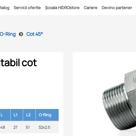
talog
Servicii oferite
Școala HIDROstore
Cariere
Devino partener
 O-Ring
Cot 45°
tabil cot
L
L1
L2
O-Ring
48
27
51
32x2.5