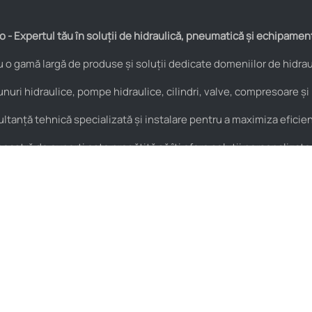
 - Expertul tău în soluții de hidraulică, pneumatică și echipamen
o gamă largă de produse și soluții dedicate domeniilor de hidraul
nuri hidraulice, pompe hidraulice, cilindri, valve, compresoare și
anță tehnică specializată și instalare pentru a maximiza eficienț
astră de experți este pregătită să îți ofere soluții personalizate
Pneumatică
Noutăți
Cuple rapide
HIDROstore Pitești – soluții
pentru aplicațiile tale
Supape de sens
tehnice
Fitinguri
Macara de atelier tip girafă –
Conectică pneumatică