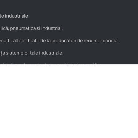
te industriale
ică, pneumatică și industrial.
 multe altele, toate de la producători de renume mondial.
a sistemelor tale industriale.
 și de încredere, adaptate nevoilor tale specifice.
Utile
Parteneri
Blog
PROflex
Resurse video
PROservice
Termeni și condiții
Stera
Politica de condifențialitate