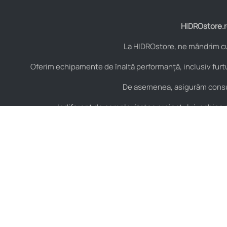
HIDROstore.ro
La HIDROstore, ne mândrim cu 
Oferim echipamente de înaltă performanță, inclusiv furtu
De asemenea, asigurăm consult
Indiferent de complexitatea proiectului, echipa no
Contact
Hidraulică
B-dul Aurel Vlaicu Nr.
Furtunuri hidraulice
125, Constanța,
Cuple hidraulice
România, Cod Postal
900154
Valve și elemente de
control hidraulic