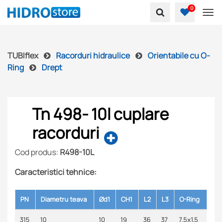
0
To
TUBIflex
Racorduri hidraulice
Orientabile cu O-
Ring
Drept
Tn 498- 10l cuplare
racorduri
Cod produs:
R498-10L
Caracteristici tehnice:
PN
Diametru teava
Ød1
CH1
L2
L3
O-Ring
315
10
10
19
36
37
7.5x1.5