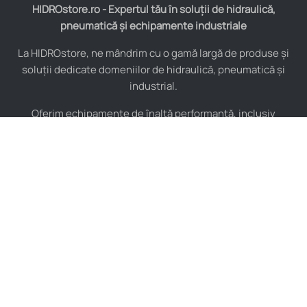
HIDROstore.ro - Expertul tău în soluții de hidraulică,
pneumatică și echipamente industriale
La HIDROstore, ne mândrim cu o gamă largă de produse și
soluții dedicate domeniilor de hidraulică, pneumatică și
industrial.
Oferim echipamente de înaltă performanță, inclusiv
furtunuri hidraulice, pompe hidraulice, cilindri, valve,
compresoare și multe altele, toate de la producători de
renume mondial.
De asemenea, asigurăm consultanță tehnică specializată și
instalare pentru a maximiza eficiența sistemelor tale
industriale.
Indiferent de complexitatea proiectului, echipa noastră de
experți este pregătită să îți ofere soluții personalizate și de
încredere, adaptate nevoilor tale specifice.