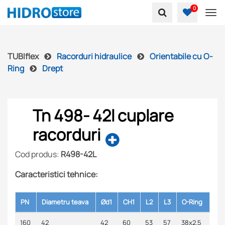
0
To
TUBIflex
Racorduri hidraulice
Orientabile cu O-
Ring
Drept
Tn 498- 42l cuplare
racorduri
Cod produs:
R498-42L
Caracteristici tehnice:
PN
Diametru teava
Ød1
CH1
L2
L3
O-Ring
160
42
42
60
53
57
38x2.5