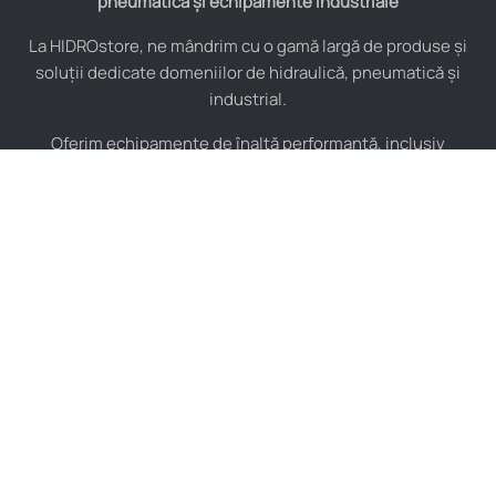
pneumatică și echipamente industriale
La HIDROstore, ne mândrim cu o gamă largă de produse și
soluții dedicate domeniilor de hidraulică, pneumatică și
industrial.
Oferim echipamente de înaltă performanță, inclusiv
furtunuri hidraulice, pompe hidraulice, cilindri, valve,
compresoare și multe altele, toate de la producători de
renume mondial.
De asemenea, asigurăm consultanță tehnică specializată și
instalare pentru a maximiza eficiența sistemelor tale
industriale.
Indiferent de complexitatea proiectului, echipa noastră de
experți este pregătită să îți ofere soluții personalizate și de
încredere, adaptate nevoilor tale specifice.