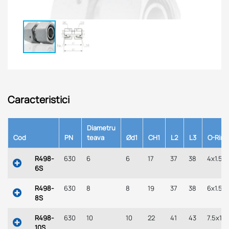
Caracteristici
Diametru
Cod
PN
teava
Ød1
CH1
L2
L3
O-Ring
R498-
630
6
6
17
37
38
4x1.5
6S
R498-
630
8
8
19
37
38
6x1.5
8S
R498-
630
10
10
22
41
43
7.5x1.5
10S