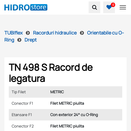
0
To
TUBIflex
Racorduri hidraulice
Orientabile cu O-
Ring
Drept
TN 498 S Racord de
legatura
Tip Filet
METRIC
Conector F1
Filet METRIC piulita
Etansare F1
Con exterior 24° cu O-Ring
Conector F2
Filet METRIC piulita