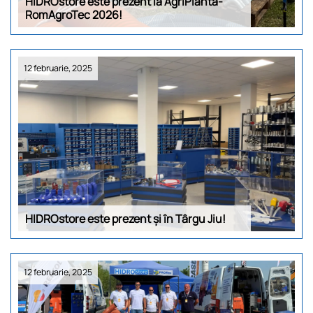
HIDROstore este prezent la AgriPlanta-
RomAgroTec 2026!
12 februarie, 2025
HIDROstore este prezent și în Târgu Jiu!
12 februarie, 2025