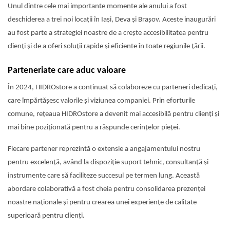
Unul dintre cele mai importante momente ale anului a fost
deschiderea a trei noi locații în Iași, Deva și Brașov. Aceste inaugurări
au fost parte a strategiei noastre de a crește accesibilitatea pentru
clienți și de a oferi soluții rapide și eficiente în toate regiunile țării.
Parteneriate care aduc valoare
În 2024, HIDROstore a continuat să colaboreze cu parteneri dedicați,
care împărtășesc valorile și viziunea companiei. Prin eforturile
comune, rețeaua HIDROstore a devenit mai accesibilă pentru clienți și
mai bine poziționată pentru a răspunde cerințelor pieței.
Fiecare partener reprezintă o extensie a angajamentului nostru
pentru excelență, având la dispoziție suport tehnic, consultanță și
instrumente care să faciliteze succesul pe termen lung. Această
abordare colaborativă a fost cheia pentru consolidarea prezenței
noastre naționale și pentru crearea unei experiențe de calitate
superioară pentru clienți.