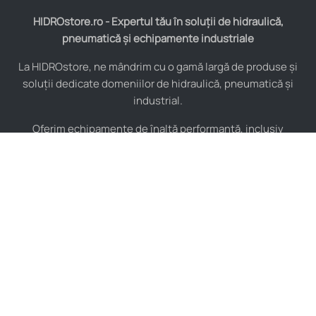
HIDROstore.ro - Expertul tău în soluții de hidraulică,
pneumatică și echipamente industriale
La HIDROstore, ne mândrim cu o gamă largă de produse și
soluții dedicate domeniilor de hidraulică, pneumatică și
industrial.
Oferim echipamente de înaltă performanță, inclusiv
furtunuri hidraulice, pompe hidraulice, cilindri, valve,
compresoare și multe altele, toate de la producători de
renume mondial.
De asemenea, asigurăm consultanță tehnică specializată și
instalare pentru a maximiza eficiența sistemelor tale
industriale.
Indiferent de complexitatea proiectului, echipa noastră de
experți este pregătită să îți ofere soluții personalizate și de
încredere, adaptate nevoilor tale specifice.