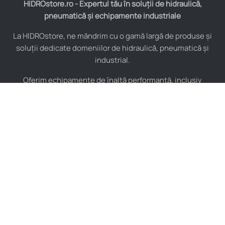
HIDROstore.ro - Expertul tău în soluții de hidraulică,
pneumatică și echipamente industriale
La HIDROstore, ne mândrim cu o gamă largă de produse și
soluții dedicate domeniilor de hidraulică, pneumatică și
industrial.
Oferim echipamente de înaltă performanță, inclusiv
furtunuri hidraulice, pompe hidraulice, cilindri, valve,
compresoare și multe altele, toate de la producători de
renume mondial.
De asemenea, asigurăm consultanță tehnică specializată și
instalare pentru a maximiza eficiența sistemelor tale
industriale.
Indiferent de complexitatea proiectului, echipa noastră de
experți este pregătită să îți ofere soluții personalizate și de
încredere, adaptate nevoilor tale specifice.