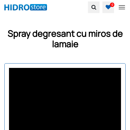
0
To
Spray degresant cu miros de
lamaie