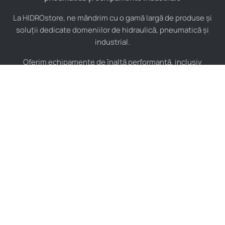
La HIDROstore, ne mândrim cu o gamă largă de produse și
soluții dedicate domeniilor de hidraulică, pneumatică și
industrial.
Oferim echipamente de înaltă performanță, inclusiv
furtunuri hidraulice, pompe hidraulice, cilindri, valve,
compresoare și multe altele, toate de la producători de
renume mondial.
De asemenea, asigurăm consultanță tehnică specializată și
instalare pentru a maximiza eficiența sistemelor tale
industriale.
Indiferent de complexitatea proiectului, echipa noastră de
experți este pregătită să îți ofere soluții personalizate și de
încredere, adaptate nevoilor tale specifice.