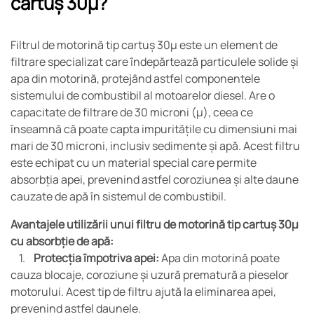
cartuș 30µ?
Filtrul de motorină tip cartuș 30µ este un element de
filtrare specializat care îndepărtează particulele solide și
apa din motorină, protejând astfel componentele
sistemului de combustibil al motoarelor diesel. Are o
capacitate de filtrare de 30 microni (µ), ceea ce
înseamnă că poate capta impuritățile cu dimensiuni mai
mari de 30 microni, inclusiv sedimente și apă. Acest filtru
este echipat cu un material special care permite
absorbția apei, prevenind astfel coroziunea și alte daune
cauzate de apă în sistemul de combustibil.
Avantajele utilizării unui filtru de motorină tip cartuș 30µ
cu absorbție de apă:
1.
Protecția împotriva apei:
Apa din motorină poate
cauza blocaje, coroziune și uzură prematură a pieselor
motorului. Acest tip de filtru ajută la eliminarea apei,
prevenind astfel daunele.