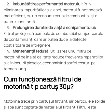
2.
Îmbunătățirea performanței motorului:
Prin
eliminarea impurităților și a apei, motorul funcționează
mai eficient, cu un consum redus de combustibil și o
putere constantă.
3.
Prelungirea duratei de viață a echipamentului:
Filtrul protejează pompele de combustibil și injectoarele
de contaminanți care ar putea duce la defecte
costisitoare de întreținere.
4.
Mentenanță redusă:
Utilizarea unui filtru de
motorină de înaltă calitate reduce frecvența reparațiilor
și a înlocuirii pieselor, economisind astfel costuri pe
termen lung.
Cum funcționează filtrul de
motorină tip cartuș 30µ?
Motorina trece prin cartușul filtrant, iar particulele solide
și apa sunt captate de materialul filtrant. Filtrul este