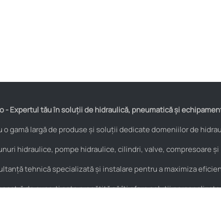
 - Expertul tău în soluții de hidraulică, pneumatică și echipamen
o gamă largă de produse și soluții dedicate domeniilor de hidraul
nuri hidraulice, pompe hidraulice, cilindri, valve, compresoare și
anță tehnică specializată și instalare pentru a maximiza eficienț
astră de experți este pregătită să îți ofere soluții personalizate