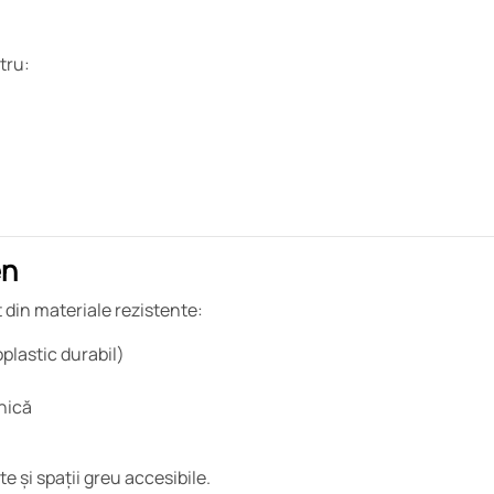
tru:
en
t din materiale rezistente:
oplastic durabil)
nică
e și spații greu accesibile.