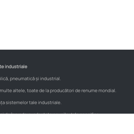
te industriale
ică, pneumatică și industrial.
 multe altele, toate de la producători de renume mondial.
a sistemelor tale industriale.
 și de încredere, adaptate nevoilor tale specifice.