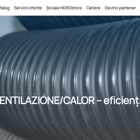
talog
Servicii oferite
Școala HIDROstore
Cariere
Devino partener
VENTILAZIONE/CALOR – eficiență 