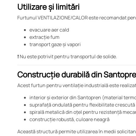
Utilizare și limitări
Furtunul VENTILAZIONE/CALOR este recomandat pen
evacuare aer cald
extracție fum
transport gaze și vapori
❗ Nu este potrivit pentru transportul de solide.
Construcție durabilă din Santopr
Acest furtun pentru ventilație industrială este realiza
interior și exterior din Santopren (material term
suprafață ondulată pentru flexibilitate crescută
spirală metalică din oțel pentru rezistență meca
construcție robustă, culoare neagră
Această structură permite utilizarea în medii solicitant