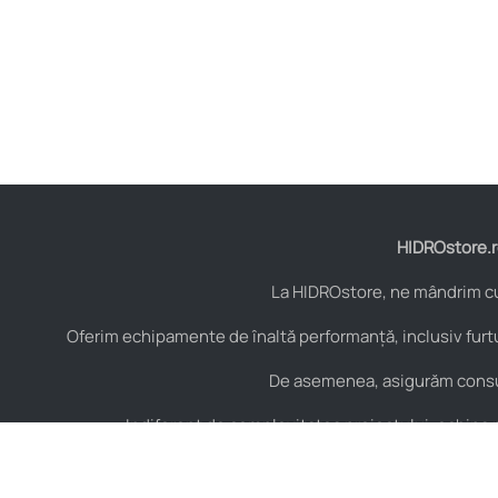
HIDROstore.ro
La HIDROstore, ne mândrim cu 
Oferim echipamente de înaltă performanță, inclusiv furtu
De asemenea, asigurăm consult
Indiferent de complexitatea proiectului, echipa no