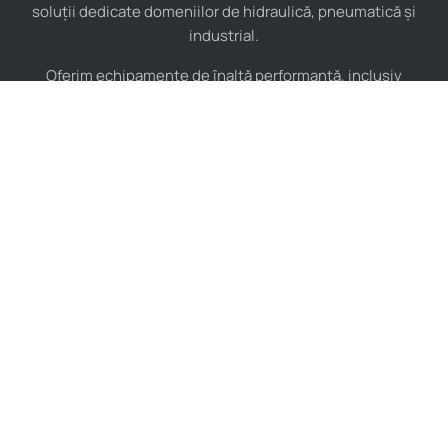
soluții dedicate domeniilor de hidraulică, pneumatică și
industrial.
Oferim echipamente de înaltă performanță, inclusiv
furtunuri hidraulice, pompe hidraulice, cilindri, valve,
compresoare și multe altele, toate de la producători de
renume mondial.
De asemenea, asigurăm consultanță tehnică specializată și
instalare pentru a maximiza eficiența sistemelor tale
industriale.
Indiferent de complexitatea proiectului, echipa noastră de
experți este pregătită să îți ofere soluții personalizate și de
încredere, adaptate nevoilor tale specifice.
Contact