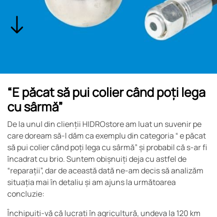
“E păcat să pui colier când poți lega
cu sârmă”
De la unul din clienții HIDROstore am luat un suvenir pe
care doream să-l dăm ca exemplu din categoria “ e păcat
să pui colier când poți lega cu sârmă” și probabil că s-ar fi
încadrat cu brio. Suntem obișnuiți deja cu astfel de
“reparații”, dar de această dată ne-am decis să analizăm
situația mai în detaliu și am ajuns la următoarea
concluzie:
Închipuiți-vă că lucrați în agricultură, undeva la 120 km