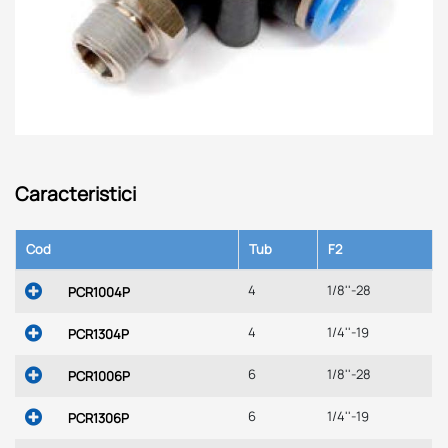
Caracteristici
Cod
Tub
F2
4
1/8''-28
PCR1004P
4
1/4''-19
PCR1304P
6
1/8''-28
PCR1006P
6
1/4''-19
PCR1306P