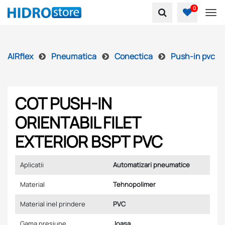
0
To
AIRflex
Pneumatica
Conectica
Push-in pvc
COT PUSH-IN
ORIENTABIL FILET
EXTERIOR BSPT PVC
Aplicatii
Automatizari pneumatice
Material
Tehnopolimer
Material inel prindere
PVC
Gama presiune
Joasa