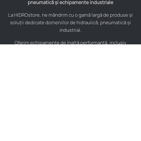
pneumatică și echipamente industriale
La HIDROstore, ne mândrim cu o gamă largă de produse și
soluții dedicate domeniilor de hidraulică, pneumatică și
industrial.
Oferim echipamente de înaltă performanță, inclusiv
furtunuri hidraulice, pompe hidraulice, cilindri, valve,
compresoare și multe altele, toate de la producători de
renume mondial.
De asemenea, asigurăm consultanță tehnică specializată și
instalare pentru a maximiza eficiența sistemelor tale
industriale.
Indiferent de complexitatea proiectului, echipa noastră de
experți este pregătită să îți ofere soluții personalizate și de
încredere, adaptate nevoilor tale specifice.